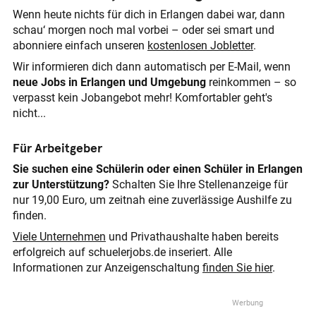
hilfsbereit und zuverlässig Freude an der Zusammenarbeit
Wenn heute nichts für dich in Erlangen dabei war, dann
mit Menschen Deine Vorteile: perfekter Arbeitgeber für
schau‘ morgen noch mal vorbei – oder sei smart und
Schüler, Studierende und Auszubildende flexible
abonniere einfach unseren
kostenlosen Jobletter
.
Zeiteinteilung fairer Stundenlohn 13,00€ bis 16,00€ pro
Stunde, Trinkgeld gehört zu 100% dir Arbeite direkt in deiner
Wir informieren dich dann automatisch per E-Mail, wenn
Nähe! durch deine Hilfe bist du eine große Unterstützung im
neue Jobs in Erlangen und Umgebung
reinkommen – so
Alltag der Kunden und bereitest diesen eine große Freude!
verpasst kein Jobangebot mehr! Komfortabler geht's
Hier bewerben: https://helfer.juhi.de
nicht...
Für Arbeitgeber
Sie suchen eine Schülerin oder einen Schüler in Erlangen
zur Unterstützung?
Schalten Sie Ihre Stellenanzeige für
nur 19,00 Euro, um zeitnah eine zuverlässige Aushilfe zu
finden.
Viele Unternehmen
und Privathaushalte haben bereits
erfolgreich auf schuelerjobs.de inseriert. Alle
Informationen zur Anzeigenschaltung
finden Sie hier
.