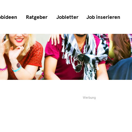
obideen
Ratgeber
Jobletter
Job inserieren