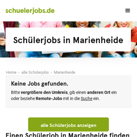
Schülerjobs in Marienheide
Home
›
alle Schülerjobs
› Marienheide
Keine Jobs gefunden.
Bitte
vergrößere den Umkreis
, gib einen
anderen Ort
ein
oder beziehe
Remote-Jobs
mit in die
Suche
ein.
alle Schülerjobs anzeigen
Einen Schülerjob in Marienheide finden