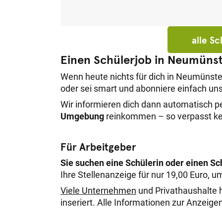
(Staubsaugen, Staub wischen usw.), Einka
Medikamentenbeschaffung (zur Apotheke) 
von dir? Schüler/in, Student/in oder Azub
freundlich, pünktlich, hilfsbereit und z
alle S
Deine Vorteile: perfekter Arbeitgeber für 
Einen Schülerjob in Neumünst
Zeiteinteilung fairer Stundenlohn 13,00€ 
Arbeite direkt in deiner Nähe! durch deine 
Wenn heute nichts für dich in Neumünste
Kunden und bereitest diesen eine große Fre
oder sei smart und abonniere einfach u
Wir informieren dich dann automatisch p
Umgebung
reinkommen – so verpasst kei
Für Arbeitgeber
Sie suchen eine Schülerin oder einen S
Ihre Stellenanzeige für nur 19,00 Euro, u
Viele Unternehmen
und Privathaushalte h
inseriert. Alle Informationen zur Anzeig