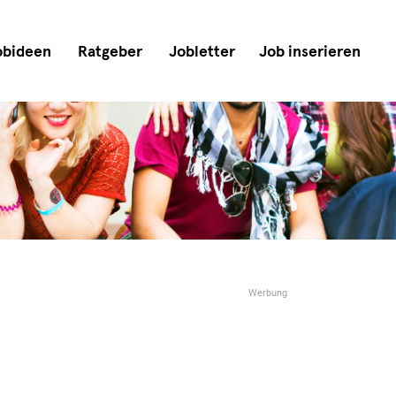
obideen
Ratgeber
Jobletter
Job inserieren