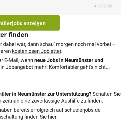
ufshilfe (Begleitung, Einräumen etc.) Unterlagen ordnen
14
.
07
.
2026
Begleitung und Gesellschaft leisten Was erwarten wir
i mind. 17 Jahre alt mind. 2-4 Stunden in der Woche Zeit
uverlässig Freude an der Zusammenarbeit mit Menschen
chülerjobs anzeigen
Schüler, Studierende und Auszubildende flexible
er finden
bis 16,00€ pro Stunde, Trinkgeld gehört zu 100% dir
Hilfe bist du eine große Unterstützung im Alltag der
r dabei war, dann schau‘ morgen noch mal vorbei –
ude! Hier bewerben: https://helfer.juhi.de
nseren
kostenlosen Jobletter
.
er E-Mail, wenn
neue Jobs in Neumünster und
n Jobangebot mehr! Komfortabler geht's nicht...
chüler in Neumünster zur Unterstützung?
Schalten Sie
m zeitnah eine zuverlässige Aushilfe zu finden.
aben bereits erfolgreich auf schuelerjobs.de
enschaltung
finden Sie hier
.