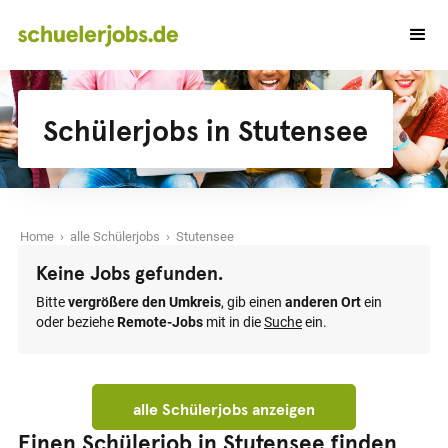
Schülerjobs in Stutensee
Home
›
alle Schülerjobs
› Stutensee
Keine Jobs gefunden.
Bitte
vergrößere den Umkreis
, gib einen
anderen Ort
ein
oder beziehe
Remote-Jobs
mit in die
Suche
ein.
alle Schülerjobs anzeigen
Einen Schülerjob in Stutensee finden