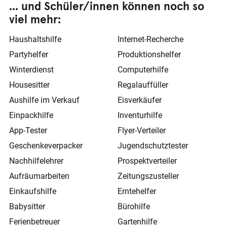
... und Schüler/innen können noch so
viel mehr:
Haushaltshilfe
Internet-Recherche
Partyhelfer
Produktionshelfer
Winterdienst
Computerhilfe
Housesitter
Regalauffüller
Aushilfe im Verkauf
Eisverkäufer
Einpackhilfe
Inventurhilfe
App-Tester
Flyer-Verteiler
Geschenkeverpacker
Jugendschutztester
Nachhilfelehrer
Prospektverteiler
Aufräumarbeiten
Zeitungszusteller
Einkaufshilfe
Erntehelfer
Babysitter
Bürohilfe
Ferienbetreuer
Gartenhilfe