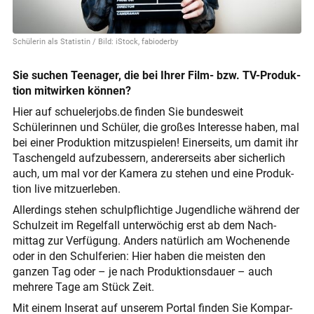
Schülerin als Statistin / Bild: iStock, fabioderby
Sie suchen Teenager, die bei Ihrer Film- bzw. TV-Produk­
tion mitwirken können?
Hier auf schuelerjobs.de finden Sie bundes­weit
Schülerinnen und Schüler, die großes Inte­resse haben, mal
bei einer Produk­tion mitzu­spielen! Einer­seits, um damit ihr
Taschen­geld aufzu­bessern, anderer­seits aber sicher­lich
auch, um mal vor der Kamera zu stehen und eine Produk­
tion live mitzu­erleben.
Allerdings stehen schul­pflichtige Jugend­liche während der
Schulzeit im Regel­fall unter­wöchig erst ab dem Nach­
mittag zur Verfü­gung. Anders natür­lich am Wochen­ende
oder in den Schul­ferien: Hier haben die meisten den
ganzen Tag oder – je nach Produk­tions­dauer – auch
mehrere Tage am Stück Zeit.
Mit einem Inserat auf unserem Portal finden Sie Kompar­