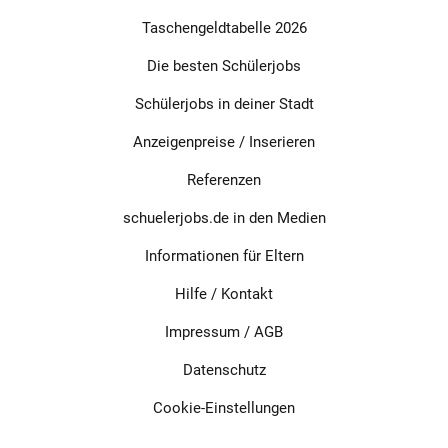
motiviert arbeitest Lust auf Reisen, Teamarbeit und neue
Erfahrungen hast Worauf wartest du? Melde dich jetzt bei
Taschengeldtabelle 2026
uns und starte deinen Job mit Sinn, Entwicklung und
Abenteuer! Jetzt starten: https://bewerbung.hsp-
Die besten Schülerjobs
derjob.de/losgehts/?
Schülerjobs in deiner Stadt
utm_medium=jobb%C3%B6rse&utm_source=schuelerjobs&u
tm_campaign=de-
Anzeigenpreise / Inserieren
bewerbung&utm_content=&el=schuelerjobs
Referenzen
schuelerjobs.de in den Medien
Informationen für Eltern
Hilfe / Kontakt
Impressum
/
AGB
Datenschutz
Cookie-Einstellungen