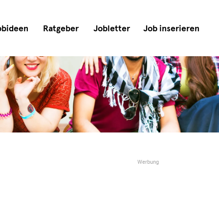
obideen
Ratgeber
Jobletter
Job inserieren