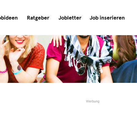
obideen
Ratgeber
Jobletter
Job inserieren