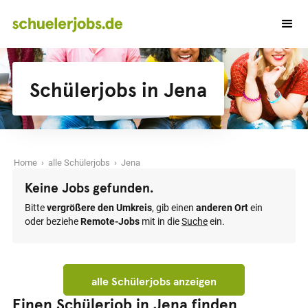
Schülerjobs in Jena
Home
›
alle Schülerjobs
› Jena
Keine Jobs gefunden.
Bitte
vergrößere den Umkreis
, gib einen
anderen Ort
ein
oder beziehe
Remote-Jobs
mit in die
Suche
ein.
alle Schülerjobs anzeigen
Einen Schülerjob in Jena finden