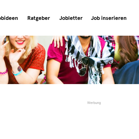
obideen
Ratgeber
Jobletter
Job inserieren