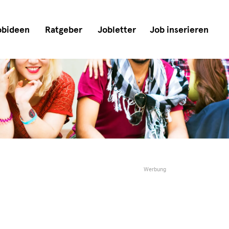
obideen
Ratgeber
Jobletter
Job inserieren