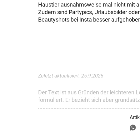
Haustier ausnahmsweise mal nicht mit a
Zudem sind Partypics, Urlaubsbilder oder
Beautyshots bei
Insta
besser aufgehoben
Zuletzt aktualisiert:
25.9.2025
Der Text ist aus Gründen der leichteren Le
formuliert. Er bezieht sich aber grundsät
Arti