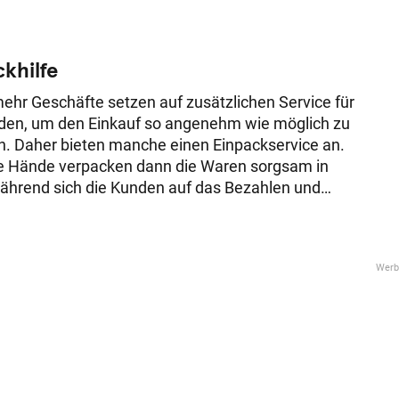
r wichtig ist auch, dass die Apps einwandfrei auf
räten und Betriebssystemen laufen. Und hierfür
immer wieder Tester gesucht.
khilfe
hr Geschäfte setzen auf zusätzlichen Service für
nden, um den Einkauf so angenehm wie möglich zu
n. Daher bieten manche einen Einpackservice an.
e Hände verpacken dann die Waren sorgsam in
ährend sich die Kunden auf das Bezahlen und
ieren des Kassenbons konzentrieren können.