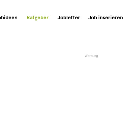
obideen
Ratgeber
Jobletter
Job inserieren