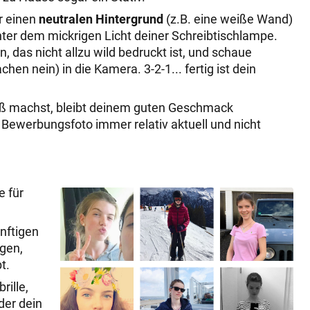
or einen
neutralen Hintergrund
(z.B. eine weiße Wand)
nter dem mickrigen Licht deiner Schreibtischlampe.
an, das nicht allzu wild bedruckt ist, und schaue
hen nein) in die Kamera. 3-2-1... fertig ist dein
eiß machst, bleibt deinem guten Geschmack
 Bewerbungsfoto immer relativ aktuell und nicht
e für
nftigen
egen,
t.
rille,
der dein