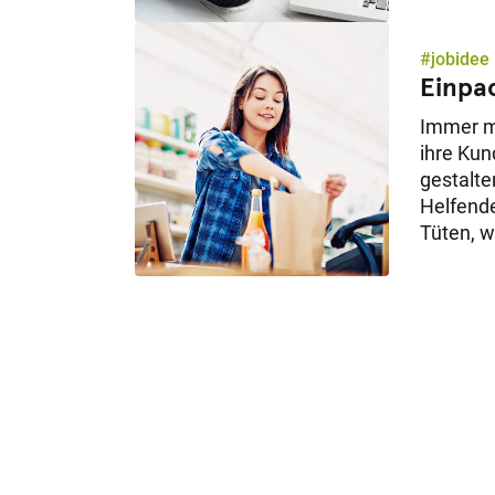
ist. Seh
allen Ge
werden 
#jobidee
Einpac
Immer me
ihre Ku
gestalte
Helfend
Tüten, w
Kontroll