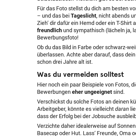
Für das Foto stellst du dich am besten v
– und das bei
Tageslicht
, nicht abends u
Zieh‘ dir dafür ein Hemd oder ein T-Shirt 
freundlich
und sympathisch (lächeln ja, lac
Bewerbungsfoto!
Ob du das Bild in Farbe oder schwarz-w
überlassen. Achte aber darauf, dass dein
schon drei Jahre alt ist.
Was du vermeiden solltest
Hier noch ein paar Beispiele von Fotos, di
Bewerbungen
eher ungeeignet
sind.
Verschickst du solche Fotos an deinen kü
Arbeitgeber, könnte es vielleicht
daran
li
dass der Erfolg bei der Jobsuche ausbleib
Verzichte daher idealerweise auf Sonnenb
Basecap oder Hut. Lass‘ Freunde, Oma o