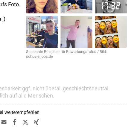
ufs Foto.
 ;)
Schlechte Beispiele für Bewerbungsfotos / Bild:
schuelerjobs.de
sbarkeit ggf. nicht überall geschlechts­neutral
zlich auf alle Menschen.
kel weiterempfehlen