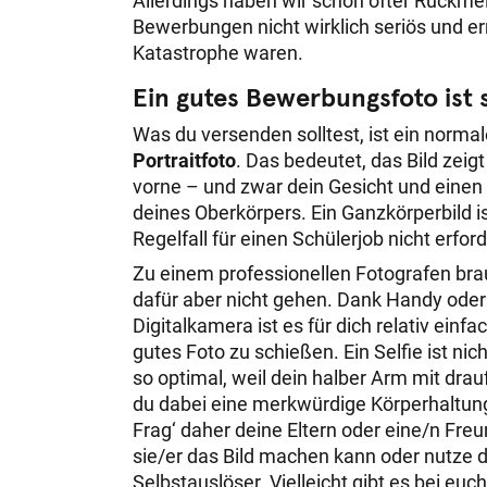
Allerdings haben wir schon öfter Rückm
Bewerbungen nicht wirklich seriös und ern
Katastrophe waren.
Ein gutes Bewerbungsfoto ist
Was du versenden solltest, ist ein norma
Portraitfoto
. Das bedeutet, das Bild zeigt
vorne – und zwar dein Gesicht und einen 
deines Oberkörpers. Ein Ganzkörperbild i
Regelfall für einen Schülerjob nicht erford
Zu einem professionellen Fotografen bra
dafür aber nicht gehen. Dank Handy oder
Digitalkamera ist es für dich relativ einfac
gutes Foto zu schießen. Ein Selfie ist nic
so optimal, weil dein halber Arm mit drauf
du dabei eine merkwürdige Körperhaltung
Frag‘ daher deine Eltern oder eine/n Freu
sie/er das Bild machen kann oder nutze 
Selbstauslöser. Vielleicht gibt es bei euc