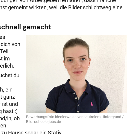
eldungen von Arbeitgebern erhalten, dass manche
st gemeint wirkten, weil die Bilder schlichtweg eine
 schnell gemacht
les
 dich von
Teil
st im
erlich.
uchst du
h, ein
ht ganz
 ist und
 hast :)
Bewerbungsfoto idealerweise vor neutralem Hintergrund /
nd/in, ob
Bild: schuelerjobs.de
den
h zu Hause sogar ein Stativ.