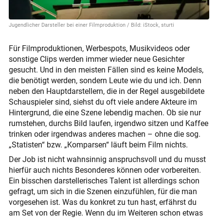
Jugendlicher Darsteller bei einer Filmproduktion / Bild: iStock, sturti
Für Filmproduktionen, Werbespots, Musikvideos oder
sonstige Clips werden immer wieder neue Gesichter
gesucht. Und in den meisten Fällen sind es keine Models,
die benötigt werden, sondern Leute wie du und ich. Denn
neben den Hauptdarstellern, die in der Regel ausgebildete
Schauspieler sind, siehst du oft viele andere Akteure im
Hintergrund, die eine Szene lebendig machen. Ob sie nur
rumstehen, durchs Bild laufen, irgendwo sitzen und Kaffee
trinken oder irgendwas anderes machen – ohne die sog.
„Statisten“ bzw. „Komparsen“ läuft beim Film nichts.
Der Job ist nicht wahnsinnig anspruchsvoll und du musst
hierfür auch nichts Besonderes können oder vorbereiten.
Ein bisschen darstellerisches Talent ist allerdings schon
gefragt, um sich in die Szenen einzufühlen, für die man
vorgesehen ist. Was du konkret zu tun hast, erfährst du
am Set von der Regie. Wenn du im Weiteren schon etwas