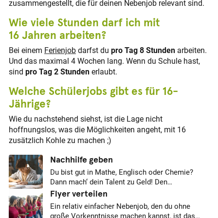
zusammengestellt, die für deinen Nebenjob relevant sind.
Wie viele Stunden darf ich mit
16 Jahren arbeiten?
Bei einem
Ferienjob
darfst du
pro Tag 8 Stunden
arbeiten.
Und das maximal 4 Wochen lang. Wenn du Schule hast,
sind
pro Tag 2 Stunden
erlaubt.
Welche Schülerjobs gibt es für 16-
Jährige?
Wie du nachstehend siehst, ist die Lage nicht
hoffnungslos, was die Möglichkeiten angeht, mit 16
zusätzlich Kohle zu machen ;)
Nachhilfe geben
Du bist gut in Mathe, Englisch oder Chemie?
Dann mach‘ dein Talent zu Geld! Den
Unterrichtsstoff vom letzten oder vorletzten Jahr
Flyer verteilen
hast du noch drauf? Wenn du zudem in der Lage
Ein relativ einfacher Nebenjob, den du ohne
bist, die Inhalte zu vermitteln und dabei auch
große Vorkenntnisse machen kannst, ist das