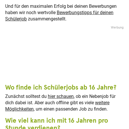
extrovertierter, spontaner Typ ist und gut auf
hast, könnte das ein Job für dich sein. Neben
Und für den maximalen Erfolg bei deinen Bewerbungen
Menschen zugehen kann, für den könnte das der
einem liebevollen Umgang mit dem Kind steht
richtige Job neben der Schule sein! Macht zum
haben wir noch wertvolle
Bewerbungstipps für deinen
absolute Verlässlichkeit an erster Stelle!
Beispiel ein neuer Klamottenladen auf, den
Schülerjob
zusammengestellt.
Schließlich hast du während der Betreuungszeit
logischerweise noch keiner kennt, werden
die volle Verantwortung für das Kind.
Promoter/innen eingesetzt, um auf die
Neueröffnung hinzuweisen.
Wo finde ich Schülerjobs ab 16 Jahre?
Zunächst solltest du
hier schauen
, ob ein Nebenjob für
dich dabei ist. Aber auch offline gibt es viele
weitere
Möglichkeiten
, um einen passenden Job zu finden.
Wie viel kann ich mit 16 Jahren pro
Stunde verdienen?